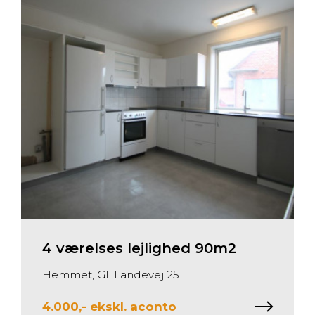
4 værelses
lejlighed
90m2
Hemmet, Gl. Landevej 25
4.000,- ekskl. aconto