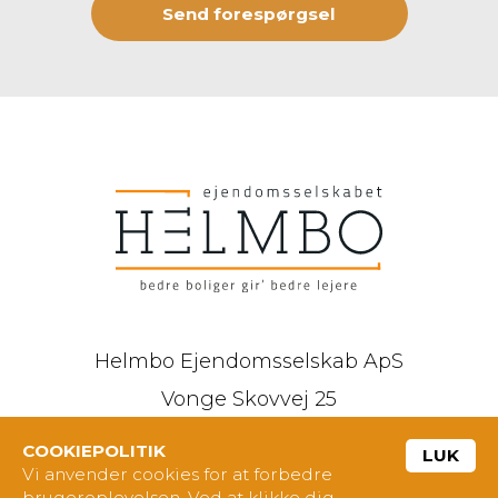
Send forespørgsel
Helmbo Ejendomsselskab ApS
Vonge Skovvej 25
7173 Vonge
COOKIEPOLITIK
LUK
info@helmbolejeboliger.dk
Vi anvender cookies for at forbedre
brugeroplevelsen. Ved at klikke dig