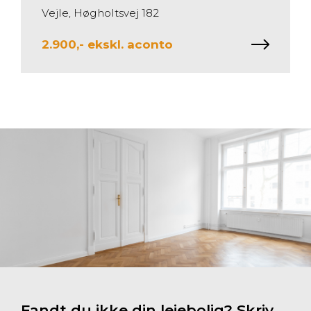
Vejle, Høgholtsvej 182
2.900,- ekskl. aconto
Fandt du ikke din lejebolig? Skriv